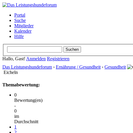
Portal
Suche
Mitglieder
Kalender
Hilfe
Hallo, Gast!
Anmelden
Registrieren
Das Leistungshundeforum
›
Ernährung / Gesundheit
›
Gesundheit
Eicheln
Themabewertung:
0
Bewertung(en)
-
0
im
Durchschnitt
1
2