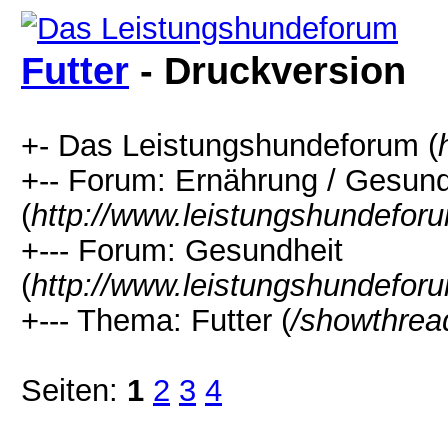
Futter
- Druckversion
+- Das Leistungshundeforum (
+-- Forum: Ernährung / Gesund
(
http://www.leistungshundefor
+--- Forum: Gesundheit
(
http://www.leistungshundefor
+--- Thema: Futter (
/showthrea
Seiten:
1
2
3
4